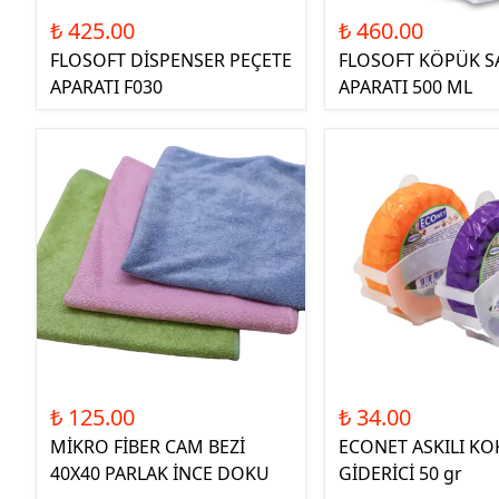
₺ 425.00
₺ 460.00
FLOSOFT DİSPENSER PEÇETE
FLOSOFT KÖPÜK 
APARATI F030
APARATI 500 ML
₺ 125.00
₺ 34.00
MİKRO FİBER CAM BEZİ
ECONET ASKILI K
40X40 PARLAK İNCE DOKU
GİDERİCİ 50 gr