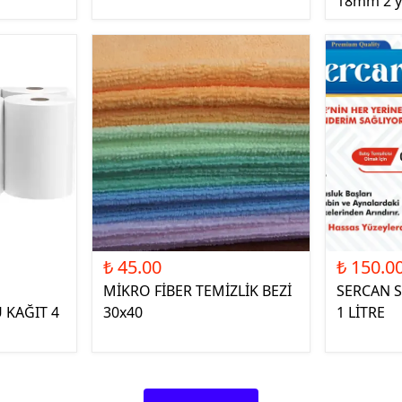
18mm 2 y
₺ 45.00
₺ 150.0
MİKRO FİBER TEMİZLİK BEZİ
SERCAN S
 KAĞIT 4
30x40
1 LİTRE