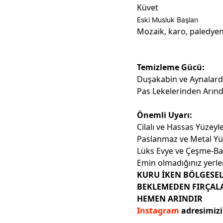
Küvet
Eski Musluk Başları
Mozaik, karo, paledye
Temizleme Gücü:
Duşakabin ve Aynalardak
Pas Lekelerinden Arındı
Önemli Uyarı:
Cilalı ve Hassas Yüzeyl
Paslanmaz ve Metal Yü
Lüks Evye ve Çeşme-Ba
Emin olmadığınız yerl
KURU İKEN BÖLGESE
BEKLEMEDEN FIRÇAL
HEMEN ARINDIR
Instagram
adresimizi 