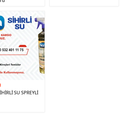
rd
0
İHİRLİ SU SPREYLİ