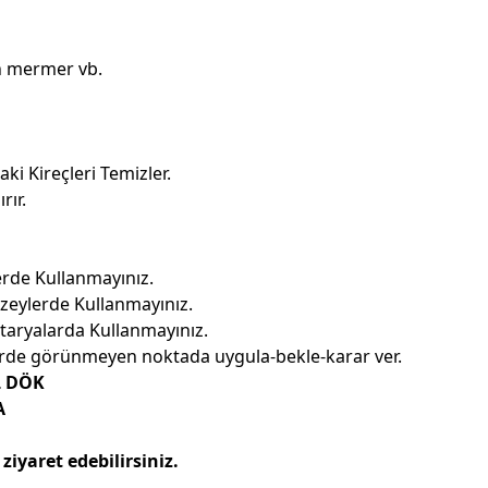
n mermer vb.
i Kireçleri Temizler.
rır.
erde Kullanmayınız.
zeylerde Kullanmayınız.
taryalarda Kullanmayınız.
erde görünmeyen noktada uygula-bekle-karar ver.
L DÖK
A
ziyaret edebilirsiniz.