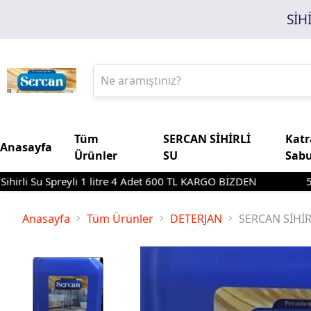
SİH
Tüm
SERCAN SİHİRLİ
Katr
Anasayfa
Ürünler
SU
Sab
Su Spreyli 1 litre 4 Adet 600 TL KARGO BİZDEN
5 Litre T
Anasayfa
Tüm Ürünler
DETERJAN
SERCAN SİHİR