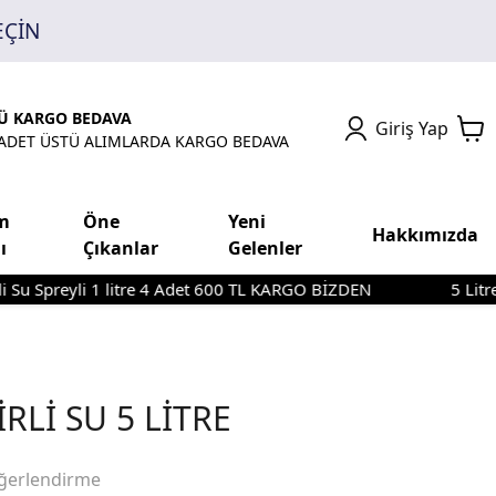
EÇİN
TÜ KARGO BEDAVA
Giriş Yap
4 ADET ÜSTÜ ALIMLARDA KARGO BEDAVA
m
Öne
Yeni
Hakkımızda
ı
Çıkanlar
Gelenler
reyli 1 litre 4 Adet 600 TL KARGO BİZDEN
5 Litre Tanıt
RLİ SU 5 LİTRE
ğerlendirme