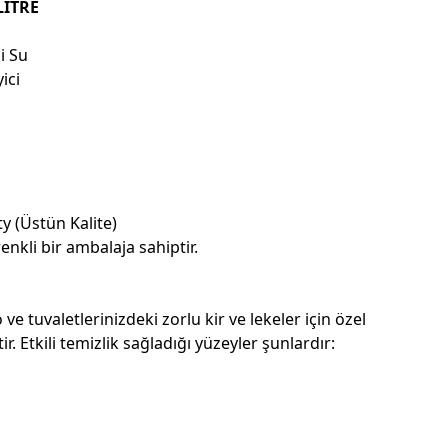
LİTRE
i Su
ici
 (Üstün Kalite)
nkli bir ambalaja sahiptir.
 ve tuvaletlerinizdeki zorlu kir ve lekeler için özel
r. Etkili temizlik sağladığı yüzeyler şunlardır: