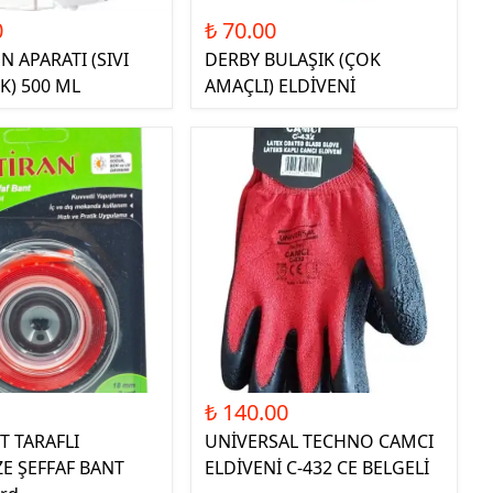
0
₺ 70.00
N APARATI (SIVI
DERBY BULAŞIK (ÇOK
) 500 ML
AMAÇLI) ELDİVENİ
₺ 140.00
T TARAFLI
UNİVERSAL TECHNO CAMCI
ZE ŞEFFAF BANT
ELDİVENİ C-432 CE BELGELİ