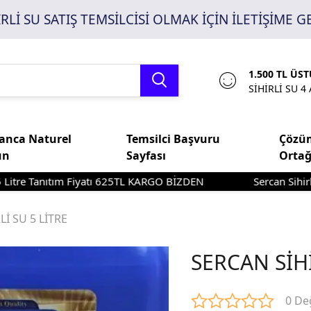
İRLİ SU SATIŞ TEMSİLCİSİ OLMAK İÇİN İLETİŞİME G
1.500 TL ÜS
SİHİRLİ SU 
anca Naturel
Temsilci Başvuru
Çözü
un
Sayfası
Ortağ
anıtım Fiyatı 625TL KARGO BİZDEN
Sercan Sihirli Su Sp
Lİ SU 5 LİTRE
SERCAN SİHİ
0 De