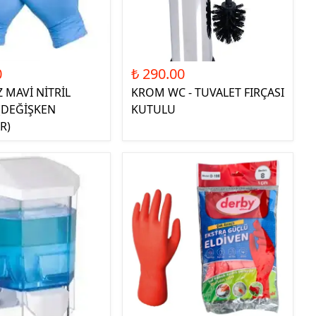
0
₺ 290.00
 MAVİ NİTRİL
KROM WC - TUVALET FIRÇASI
(DEĞİŞKEN
KUTULU
R)