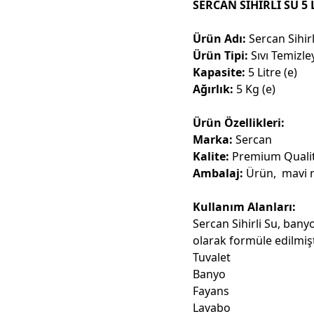
SERCAN SİHİRLİ SU 5 
Ürün Adı:
Sercan Sihirl
Ürün Tipi:
Sıvı Temizley
Kapasite:
5 Litre (e)
Ağırlık:
5 Kg (e)
Ürün Özellikleri:
Marka:
Sercan
Kalite:
Premium Quality
Ambalaj:
Ürün, mavi re
Kullanım Alanları:
Sercan Sihirli Su, banyo
olarak formüle edilmişti
Tuvalet
Banyo
Fayans
Lavabo