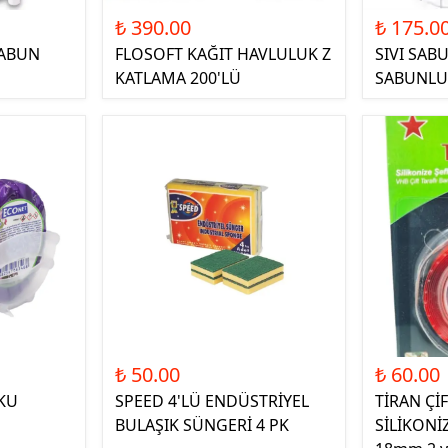
₺ 390.00
₺ 175.0
SABUN
FLOSOFT KAĞIT HAVLULUK Z
SIVI SABU
KATLAMA 200'LÜ
SABUNLUK
₺ 50.00
₺ 60.00
OKU
SPEED 4'LÜ ENDÜSTRİYEL
TİRAN ÇİF
BULAŞIK SÜNGERİ 4 PK
SİLİKONİ