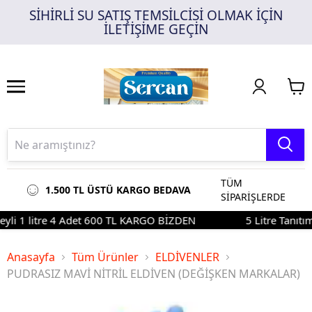
SİHİRLİ SU SATIŞ TEMSİLCİSİ OLMAK İÇİN
1
2
3
İLETİŞİME GEÇİN
TÜM
1.500 TL ÜSTÜ KARGO BEDAVA
SİPARİŞLERDE
eyli 1 litre 4 Adet 600 TL KARGO BİZDEN
5 Litre Tanıtım
Anasayfa
Tüm Ürünler
ELDİVENLER
PUDRASIZ MAVİ NİTRİL ELDİVEN (DEĞİŞKEN MARKALAR)