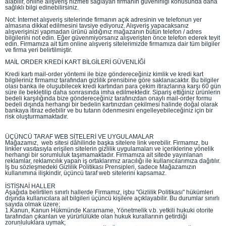
alabilir, online alışveriş hizmeti sağlayan firmanın güvenirliği konusunda daha
sağlıklı bilgi edinebilirsiniz.
Not: İnternet alışveriş sitelerinde firmanın açık adresinin ve telefonun yer
almasına dikkat edilmesini tavsiye ediyoruz. Alışveriş yapacaksanız
alışverişinizi yapmadan ürünü aldığınız mağazanın bütün telefon / adres
bilgilerini not edin. Eğer güvenmiyorsanız alışverişten önce telefon ederek teyit
edin. Firmamıza ait tüm online alışveriş sitelerimizde firmamıza dair tüm bilgiler
ve firma yeri belirtilmiştir.
MAİL ORDER KREDİ KART BİLGİLERİ GÜVENLİĞİ
Kredi kartı mail-order yöntemi ile bize göndereceğiniz kimlik ve kredi kart
bilgileriniz firmamız tarafından gizlilik prensibine göre saklanacaktır. Bu bilgiler
olası banka ile oluşubilecek kredi kartından para çekim itirazlarına karşı 60 gün
süre ile bekletilip daha sonrasında imha edilmektedir. Sipariş ettiğiniz ürünlerin
bedeli karşılığında bize göndereceğiniz tarafınızdan onaylı mail-order formu
bedeli dışında herhangi bir bedelin kartınızdan çekilmesi halinde doğal olarak
bankaya itiraz edebilir ve bu tutarın ödenmesini engelleyebileceğiniz için bir
risk oluşturmamaktadır.
ÜÇÜNCÜ TARAF WEB SİTELERİ VE UYGULAMALAR
Mağazamız, web sitesi dâhilinde başka sitelere link verebilir. Firmamız, bu
linkler vasıtasıyla erişilen sitelerin gizlilik uygulamaları ve içeriklerine yönelik
herhangi bir sorumluluk taşımamaktadır. Firmamıza ait sitede yayınlanan
reklamlar, reklamcılık yapan iş ortaklarımız aracılığı ile kullanıcılarımıza dağıtılır.
İş bu sözleşmedeki Gizlilik Politikası Prensipleri, sadece Mağazamızın
kullanımına ilişkindir, üçüncü taraf web sitelerini kapsamaz.
İSTİSNAİ HALLER
Aşağıda belirtilen sınırlı hallerde Firmamız, işbu "Gizlilik Politikası" hükümleri
dışında kullanıcılara ait bilgileri üçüncü kişilere açıklayabilir. Bu durumlar sınırlı
sayıda olmak üzere;
1.Kanun, Kanun Hükmünde Kararname, Yönetmelik v.b. yetkili hukuki otorite
tarafından çıkarılan ve yürürlülükte olan hukuk kurallarının getirdiği
zorunluluklara uymak;