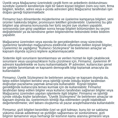
Üyelik veya Mağazamız üzerindeki çeşitli form ve anketlerin doldurulması
suretiyle üyelerin kendileriyle ilgili bir takım kişisel bilgileri (isim-soy isim, firma
bilgileri, telefon, adres veya e-posta adresleri gibi) Mağazamız tarafından işin
doğası gereği toplanmaktadır.
Firmamız bazı dönemlerde müşterilerine ve üyelerine kampanya bilgileri, yeni
ürünler hakkında bilgiler, promosyon teklifleri gönderebilir. Üyelerimiz bu gibi
bilgileri alıp almama konusunda her türlü seçimi üye olurken yapabilir,
sonrasında üye girişi yaptıktan sonra hesap bilgileri bölümünden bu seçimi
değiştirilebilir ya da kendisine gelen bilgilendirme iletisindeki linkle bildirim
yapabilir.
Mağazamız üzerinden veya eposta ile gerçekleştirilen onay sürecinde,
üyelerimiz tarafından mağazamıza elektronik ortamdan iletilen kişisel bilgiler,
Üyelerimiz ile yaptığımız "Kullanıcı Sözleşmesi" ile belirlenen amaçlar ve
kapsam dışında üçüncü kişilere açıklanmayacaktır.
Sistemle ilgili sorunların tanımlanması ve verilen hizmet ile ilgili çıkabilecek
sorunların veya uyuşmazlıkların hızla çözülmesi için, Firmamız, üyelerinin IP
adresini kaydetmekte ve bunu kullanmaktadır. IP adresleri, kullanıcıları genel
bir şekilde tanımlamak ve kapsamlı demografik bilgi toplamak amacıyla da
kullanılabilir.
Firmamız, Üyelik Sözleşmesi ile belirlenen amaçlar ve kapsam dışında da,
talep edilen bilgileri kendisi veya işbirliği içinde olduğu kişiler tarafından
doğrudan pazarlama yapmak amacıyla kullanabilir. Kişisel bilgiler,
gerektiğinde kullanıcıyla temas kurmak için de kullanılabilir. Firmamız
tarafından talep edilen bilgiler veya kullanıcı tarafından sağlanan bilgiler veya
Mağazamız üzerinden yapılan işlemlerle ilgili bilgiler; Firmamız ve işbirliği
içinde olduğu kişiler tarafından, "Üyelik Sözleşmesi" ile belirlenen amaçlar ve
kapsam dışında da, üyelerimizin kimliği ifşa edilmeden çeşitli istatistiksel
değerlendirmeler, veri tabanı oluşturma ve pazar araştırmalarında kullanılabilir.
Firmamız, gizli bilgileri kesinlikle özel ve gizli tutmayı, bunu bir sır saklama
yükümü olarak addetmeyi ve gizliliğin sağlanması ve sürdürülmesi, gizli
bilginin tamamının veya herhangi bir kısmının kamu alanına girmesini veya