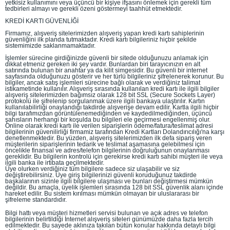
yetkisiz kullanımını veya üçüncü bir kişiye ifşasını önlemek için gerekli tüm
tedbirleri almayı ve gerekli özeni göstermeyi taahhüt etmektedir.
KREDİ KARTI GÜVENLİĞİ
Firmamız, alışveriş sitelerimizden alışveriş yapan kredi kartı sahiplerinin
güvenliğini ilk planda tutmaktadır. Kredi kartı bilgileriniz hiçbir şekilde
sistemimizde saklanmamaktadır.
İşlemler sürecine girdiğinizde güvenli bir sitede olduğunuzu anlamak için
dikkat etmeniz gereken iki şey vardır. Bunlardan biri tarayıcınızın en alt
satırında bulunan bir anahtar ya da kilit simgesidir. Bu güvenli bir internet
sayfasında olduğunuzu gösterir ve her türlü bilgileriniz şifrelenerek korunur. Bu
bilgiler, ancak satış işlemleri sürecine bağlı olarak ve verdiğiniz talimat
istikametinde kullanılır. Alışveriş sırasında kullanılan kredi kartı ile ilgili bilgiler
alışveriş sitelerimizden bağımsız olarak 128 bit SSL (Secure Sockets Layer)
protokolü ile şifrelenip sorgulanmak üzere ilgili bankaya ulaştırılır. Kartın
kullanılabilirliği onaylandığı takdirde alışverişe devam edilir. Kartla ilgili hiçbir
bilgi tarafımızdan görüntülenemediğinden ve kaydedilmediğinden, üçüncü
şahısların herhangi bir koşulda bu bilgileri ele geçirmesi engellenmiş olur.
Online olarak kredi kartı ile verilen siparişlerin ödeme/fatura/teslimat adresi
bilgilerinin güvenilirliği firmamiz tarafından Kredi Kartları Dolandırıcılığı'na karşı
denetlenmektedir. Bu yüzden, alışveriş sitelerimizden ilk defa sipariş veren
müşterilerin siparişlerinin tedarik ve teslimat aşamasına gelebilmesi için
öncelikle finansal ve adres/telefon bilgilerinin doğruluğunun onaylanması
gereklidir. Bu bilgilerin kontrolü için gerekirse kredi kartı sahibi müşteri ile veya
ilgili banka ile irtibata geçilmektedir.
Üye olurken verdiğiniz tüm bilgilere sadece siz ulaşabilir ve siz
değiştirebilirsiniz. Üye giriş bilgilerinizi güvenli koruduğunuz takdirde
başkalarının sizinle ilgili bilgilere ulaşması ve bunları değiştirmesi mümkün
değildir. Bu amaçla, üyelik işlemleri sırasında 128 bit SSL güvenlik alanı içinde
hareket edilir. Bu sistem kırılması mümkün olmayan bir uluslararası bir
şifreleme standardıdır.
Bilgi hattı veya müşteri hizmetleri servisi bulunan ve açık adres ve telefon
bilgilerinin belirtildiği İnternet alışveriş siteleri günümüzde daha fazla tercih
edilmektedir. Bu sayede aklınıza takılan bütün konular hakkında detaylı bilgi