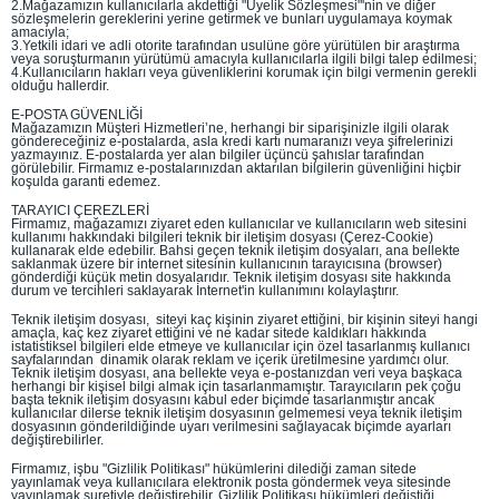
2.Mağazamızın kullanıcılarla akdettiği "Üyelik Sözleşmesi"'nin ve diğer
sözleşmelerin gereklerini yerine getirmek ve bunları uygulamaya koymak
amacıyla;
3.Yetkili idari ve adli otorite tarafından usulüne göre yürütülen bir araştırma
veya soruşturmanın yürütümü amacıyla kullanıcılarla ilgili bilgi talep edilmesi;
4.Kullanıcıların hakları veya güvenliklerini korumak için bilgi vermenin gerekli
olduğu hallerdir.
E-POSTA GÜVENLİĞİ
Mağazamızın Müşteri Hizmetleri’ne, herhangi bir siparişinizle ilgili olarak
göndereceğiniz e-postalarda, asla kredi kartı numaranızı veya şifrelerinizi
yazmayınız. E-postalarda yer alan bilgiler üçüncü şahıslar tarafından
görülebilir. Firmamız e-postalarınızdan aktarılan bilgilerin güvenliğini hiçbir
koşulda garanti edemez.
TARAYICI ÇEREZLERİ
Firmamız, mağazamızı ziyaret eden kullanıcılar ve kullanıcıların web sitesini
kullanımı hakkındaki bilgileri teknik bir iletişim dosyası (Çerez-Cookie)
kullanarak elde edebilir. Bahsi geçen teknik iletişim dosyaları, ana bellekte
saklanmak üzere bir internet sitesinin kullanıcının tarayıcısına (browser)
gönderdiği küçük metin dosyalarıdır. Teknik iletişim dosyası site hakkında
durum ve tercihleri saklayarak İnternet'in kullanımını kolaylaştırır.
Teknik iletişim dosyası, siteyi kaç kişinin ziyaret ettiğini, bir kişinin siteyi hangi
amaçla, kaç kez ziyaret ettiğini ve ne kadar sitede kaldıkları hakkında
istatistiksel bilgileri elde etmeye ve kullanıcılar için özel tasarlanmış kullanıcı
sayfalarından dinamik olarak reklam ve içerik üretilmesine yardımcı olur.
Teknik iletişim dosyası, ana bellekte veya e-postanızdan veri veya başkaca
herhangi bir kişisel bilgi almak için tasarlanmamıştır. Tarayıcıların pek çoğu
başta teknik iletişim dosyasını kabul eder biçimde tasarlanmıştır ancak
kullanıcılar dilerse teknik iletişim dosyasının gelmemesi veya teknik iletişim
dosyasının gönderildiğinde uyarı verilmesini sağlayacak biçimde ayarları
değiştirebilirler.
Firmamız, işbu "Gizlilik Politikası" hükümlerini dilediği zaman sitede
yayınlamak veya kullanıcılara elektronik posta göndermek veya sitesinde
yayınlamak suretiyle değiştirebilir. Gizlilik Politikası hükümleri değiştiği