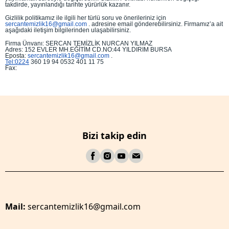
takdirde, yayınlandığı tarihte yürürlük kazanır.
Gizlilik politikamız ile ilgili her türlü soru ve önerileriniz için
sercantemizlik16@gmail.com
. adresine email gönderebilirsiniz. Firmamız’a ait
aşağıdaki iletişim bilgilerinden ulaşabilirsiniz.
Firma Ünvanı: SERCAN TEMİZLİK NURCAN YILMAZ
Adres: 152 EVLER MH.EĞİTİM CD.NO:44 YILDIRIM BURSA
Eposta:
sercantemizlik16@gmail.com
.
Tel:0224
360 19 94 0532 401 11 75
Fax:
Bizi takip edin
Mail:
sercantemizlik16@gmail.com