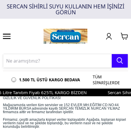
SERCAN SİHİRLİ SUYU KULLANIN HEM İŞİNİZİ
1
2
3
GÖRÜN
TÜM
1.500 TL ÜSTÜ KARGO BEDAVA
SİPARİŞLERDE
Litre Tanıtım Fiyatı 625TL KARGO BİZDEN
Sercan Sihirl
GİZLİLİK VE GÜVENLİK POLİTİKASI
Mağazamızda verilen tüm servisler ve 152 EVLER MH.EĞİTİM CD.NO:44
YILDIRIM BURSA adresinde kayıtlı SERCAN TEMİZLİK NURCAN YILMAZ
firmamıza aittir ve firmamız tarafından işletilir.
Firmamız, çeşitli amaçlarla kişisel veriler toplayabilir. Aşağıda, toplanan kişisel
verilerin nasıl ve ne şekilde toplandığı, bu verilerin nasıl ve ne şekilde
korunduğu belirtilmiştir.