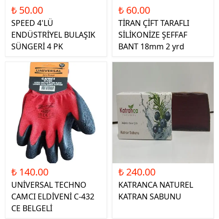
₺ 50.00
₺ 60.00
SPEED 4'LÜ
TİRAN ÇİFT TARAFLI
ENDÜSTRİYEL BULAŞIK
SİLİKONİZE ŞEFFAF
SÜNGERİ 4 PK
BANT 18mm 2 yrd
₺ 140.00
₺ 240.00
UNİVERSAL TECHNO
KATRANCA NATUREL
CAMCI ELDİVENİ C-432
KATRAN SABUNU
CE BELGELİ