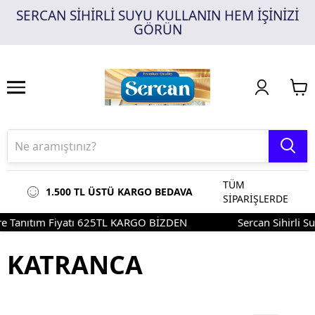
SERCAN SİHİRLİ SUYU KULLANIN HEM İŞİNİZİ
1
2
3
GÖRÜN
TÜM
1.500 TL ÜSTÜ KARGO BEDAVA
SİPARİŞLERDE
Tanıtım Fiyatı 625TL KARGO BİZDEN
Sercan Sihirli Su S
KATRANCA