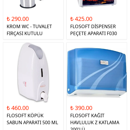
₺ 290.00
₺ 425.00
KROM WC - TUVALET
FLOSOFT DİSPENSER
FIRÇASI KUTULU
PEÇETE APARATI F030
₺ 460.00
₺ 390.00
FLOSOFT KÖPÜK
FLOSOFT KAĞIT
SABUN APARATI 500 ML
HAVLULUK Z KATLAMA
200'LÜ